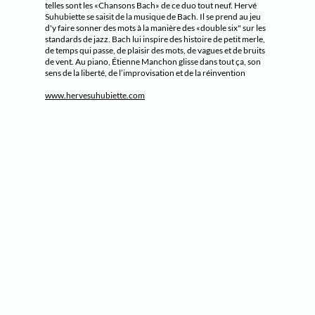
telles sont les «Chansons Bach» de ce duo tout neuf. Hervé
Suhubiette se saisit de la musique de Bach. Il se prend au jeu
d'y faire sonner des mots à la manière des «double six" sur les
standards de jazz. Bach lui inspire des histoire de petit merle,
de temps qui passe, de plaisir des mots, de vagues et de bruits
de vent. Au piano, Étienne Manchon glisse dans tout ça, son
sens de la liberté, de l’improvisation et de la réinvention
www.hervesuhubiette.com