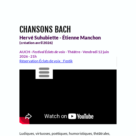
Contact
‍Hervé
‍CHANSONS BACH
Hervé Suhubiette - Étienne Manchon
Suhubiette
(création avril 2026)
AUCH -
Festival Éclats de voix
- Théâtre - Vendredi 12 juin
2026 - 21h
‍Réservation Éclats de voix : Festik
Côté scène
Composition pédagogie
Menu
Menu
Ludiques, virtuoses, poétiques, humoristiques, théâtrales,